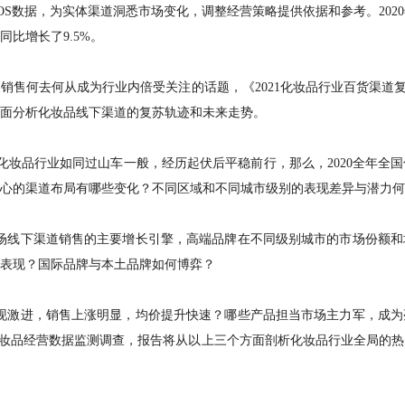
OS数据，为实体渠道洞悉市场变化，调整经营策略提供依据和参考。202
比增长了9.5%。
售何去何从成为行业内倍受关注的话题，《2021化妆品行业百货渠道复
面分析化妆品线下渠道的复苏轨迹和未来走势。
使化妆品行业如同过山车一般，经历起伏后平稳前行，那么，2020全年
心的渠道布局有哪些变化？不同区域和不同城市级别的表现差异与潜力何
市场线下渠道销售的主要增长引擎，高端品牌在不同级别城市的市场份额
表现？国际品牌与本土品牌如何博弈？
表现激进，销售上涨明显，均价提升快速？哪些产品担当市场主力军，成
道化妆品经营数据监测调查，报告将从以上三个方面剖析化妆品行业全局的