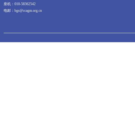
座机：010-58362542
电邮：bgs@ccagm.org.cn