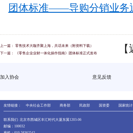
团体标准——导购分销业务通用
【
上一篇：
零售技术大咖齐聚上海，共话未来（附资料下载）
下一篇：
《零售企业业财一体化操作指南》团体标准正式发布
加入协会
意见反馈
友情链接：
中央社会工作部
商务部
民政部
国资委
国家统计
联系我们: 北京市西城区丰汇时代大厦东翼1203-06
邮编：100032
座机：010-58362542