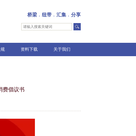
桥梁﹒纽带﹒汇集﹒分享
法规
资料下载
关于我们
消费倡议书