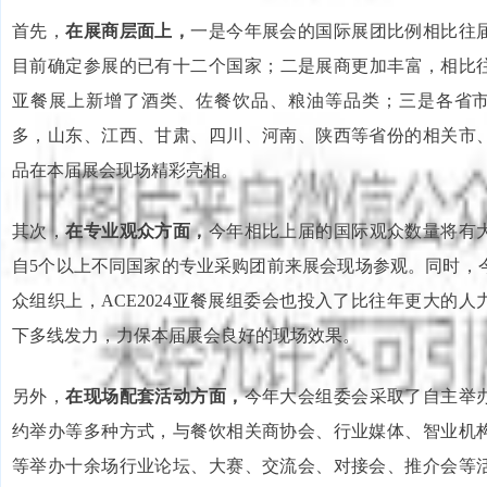
首先，
在展商层面上，
一是今年展会的国际展团比例相比往
目前确定参展的已有十二个国家；二是展商更加丰富，相比往届
亚餐展上新增了酒类、佐餐饮品、粮油等品类；三是各省
多，山东、江西、甘肃、四川、河南、陕西等省份的相关市
品在本届展会现场精彩亮相。
其次，
在专业观众方面，
今年相比上届的国际观众数量将有
自5个以上不同国家的专业采购团前来展会现场参观。同时，
众组织上，ACE2024亚餐展组委会也投入了比往年更大的
下多线发力，力保本届展会良好的现场效果。
另外，
在现场配套活动方面，
今年大会组委会采取了自主举
约举办等多种方式，与餐饮相关商协会、行业媒体、智业机
等举办十余场行业论坛、大赛、交流会、对接会、推介会等