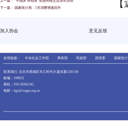
【
上一篇：
“中国梦 劳动美”全国劳模交流演示活动
下一篇：
国家统计局：5月消费增速回升
加入协会
意见反馈
友情链接：
中央社会工作部
商务部
民政部
国资委
国家统计
联系我们: 北京市西城区丰汇时代大厦东翼1203-06
邮编：100032
座机：010-58362542
电邮：bgs@ccagm.org.cn