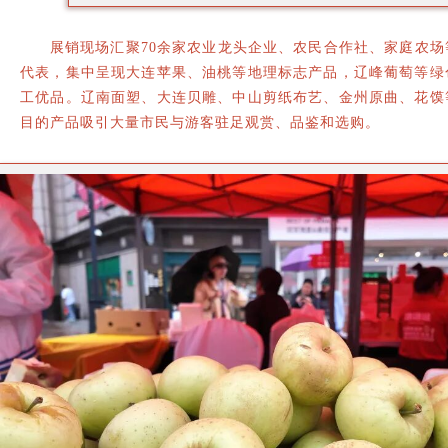
展销现场汇聚70余家农业龙头企业、农民合作社、家庭农
代表，集中呈现大连苹果、油桃等地理标志产品，辽峰葡萄等绿
工优品。辽南面塑、大连贝雕、中山剪纸布艺、金州原曲、花馍
目的产品吸引大量市民与游客驻足观赏、品鉴和选购。