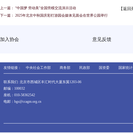
上一篇：
“中国梦 劳动美”全国劳模交流演示活动
【返回
下一篇：
2025年北京中秋国庆彩灯游园会媒体见面会在世界公园举行
加入协会
意见反馈
友情链接：
中央社会工作部
商务部
民政部
国资委
国家统计
联系我们: 北京市西城区丰汇时代大厦东翼1203-06
邮编：100032
座机：010-58362542
电邮：bgs@ccagm.org.cn