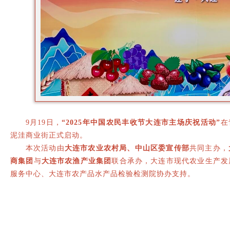
9月19日，
“2025年中国农民丰收节大连市主场庆祝活动”
在
泥洼商业街正式启动。
本次活动由
大连市农业农村局、中山区委宣传部
共同主办，
商集团
与
大连市农渔产业集团
联合承办，大连市现代农业生产发
服务中心、大连市农产品水产品检验检测院协办支持。