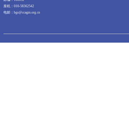
座机：010-58362542
电邮：bgs@ccagm.org.cn