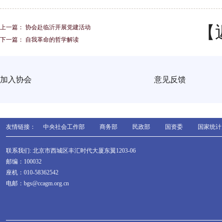
【
上一篇：
协会赴临沂开展党建活动
下一篇：
自我革命的哲学解读
加入协会
意见反馈
友情链接：
中央社会工作部
商务部
民政部
国资委
国家统计
联系我们: 北京市西城区丰汇时代大厦东翼1203-06
邮编：100032
座机：010-58362542
电邮：bgs@ccagm.org.cn