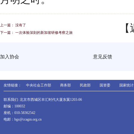
【
上一篇： 没有了
下一篇：
一次体验深刻的新加坡研修考察之旅
加入协会
意见反馈
友情链接：
中央社会工作部
商务部
民政部
国资委
国家统计
联系我们: 北京市西城区丰汇时代大厦东翼1203-06
邮编：100032
座机：010-58362542
电邮：bgs@ccagm.org.cn