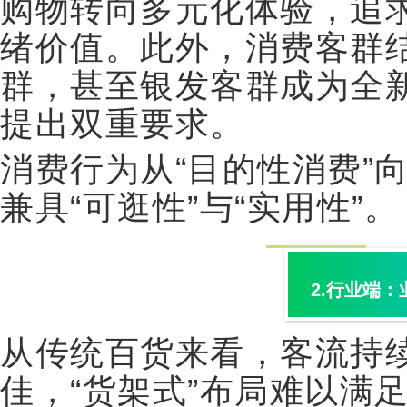
购物转向多元化体验，追
绪价值。此外，消费客群
群，甚至银发客群成为全
提出双重要求。
消费行为从
“
目的性消费
”
兼具
“
可逛性
”
与
“
实用性
”
。
2.
行业端：
从传统百货来看，客流持
佳，
“
货架式
”
布局难以满