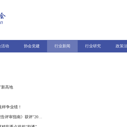
会活动
协会党建
行业新闻
行业研究
政策
”新高地
们这样争业绩！
喜报 | 百联集团参与制定的《社会责任报告评审指南》获评“2024年度市团体标准十佳案例”
饮展精彩看点提前“剧透”