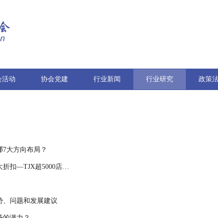
会活动
协会党建
行业新闻
行业研究
政策
哪7大方向布局？
除了快消品的硬折扣，百货商品也能做大折扣—TJX超5000店的秘密
势、问题和发展建议
场的潜力？