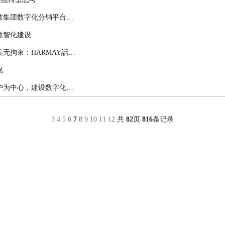
零售数字化优秀案例展示：山东鲁商科技集团数字化分销平台驱动营销策略变革
数智化建设
零售数字化优秀案例展示：仓储文化，美无拘束：HARMAY話梅X汉朔科技以数字化智慧深塑美妆门店购物体验
况
零售数字化优秀案例展示：家乐园以客户为中心，建设数字化客诉平台
3
4
5
6
7
8
9
10
11
12
共
82
页
816
条记录