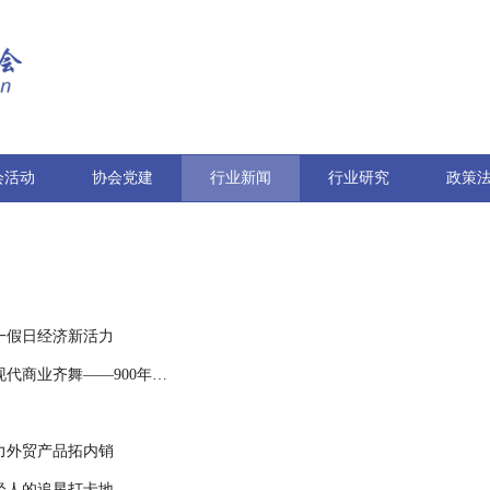
会活动
协会党建
行业新闻
行业研究
政策
一假日经济新活力
广州花厅坊盛大开街，岭南文化基因与现代商业齐舞——900年古村“修旧如旧”，打造岭南文商旅新地标
力外贸产品拓内销
轻人的追星打卡地