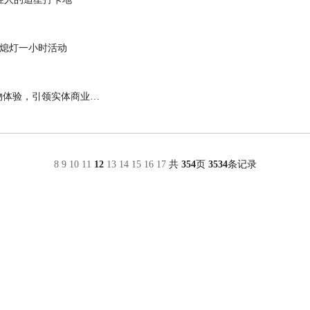
加熄灯一小时活动
天虹×灵智×天润融通：AI Agent革新购物体验，引领实体商业智能升级
8
9
10
11
12
13
14
15
16
17
共
354
页
3534
条记录